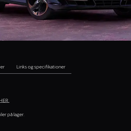
ver
Links og specifikationer
HER.
ler på lager.