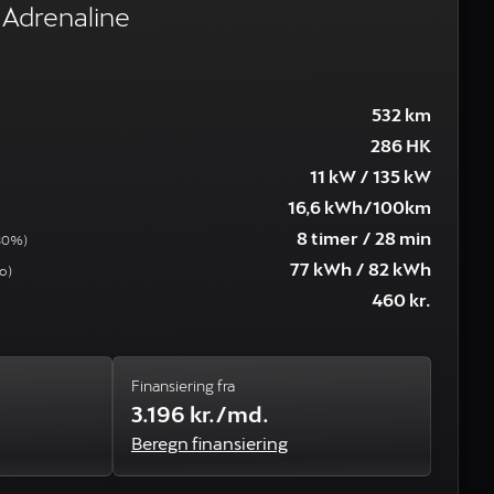
Adrenaline
532 km
286 HK
11 kW / 135 kW
16,6 kWh/100km
8 timer / 28 min
80%)
77 kWh / 82 kWh
o)
460 kr.
Finansiering fra
3.196 kr./md.
Beregn finansiering