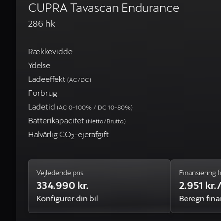
CUPRA Tavascan Endurance
286 hk
Rækkevidde
Ydelse
Ladeeffekt
(AC/DC)
Forbrug
Ladetid
(AC 0-100% / DC 10-80%)
Batterikapacitet
(Netto/Brutto)
Halvårlig CO
-ejerafgift
2
Vejledende pris
Finansiering f
334.990 kr.
2.951 kr
Konfigurer din bil
Beregn fina