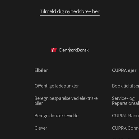
Tilmeld dig nyhedsbrev her
Denmark
Dansk
Elbiler
CUPRA ejer
Offentlige ladepunkter
Book tid til se
Beregn besparelse ved elektriske
Service- og
biler
Reparations
Beregn din rækkevidde
CUPRA Manu
Clever
CUPRA Conn