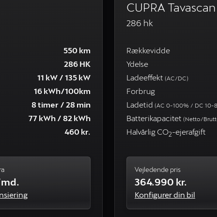
CUPRA Tavascan 
286 hk
550 km
Rækkevidde
286 HK
Ydelse
11 kW / 135 kW
Ladeeffekt
(AC/DC)
16 kWh/100km
Forbrug
8 timer / 28 min
Ladetid
(AC 0-100% / DC 10-
77 kWh / 82 kWh
Batterikapacitet
(Netto/Brutt
460 kr.
Halvårlig CO
-ejerafgift
2
ra
Vejledende pris
./md.
364.990 kr.
nsiering
Konfigurer din bil