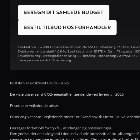
BEREGN DIT SAMLEDE BUDGET
BESTIL TILBUD HOS FORHANDLER
Kontantpris 334.990 kr. Saml. kreditbeløb 267.657 kr. Udbetaling 67.332 kr. Løbe
Debitorrente (variabel) 4,06 %. Saml. kreditomk. 87.178 kr. Saml. Tilbagebet. 3
kaskoforsikring, kreditgodkendelse og BS-betaling. Finansiering via VWSF A/S. F
mere på www.vwsf.dk/finansiering.
Prislisten er udskrevet 06-08-2026
De viste priser samt CO2-ejerafgift er gældende ved levering i 2026
Priserne er vejledende priser.
Priser angivet som ”Vejledende priser” er Skandinavisk Motor Co. vejledende pr
Der tages forbehold for trykfejl, ændringer og prisændringer.
Den ydelse, der er til rådighed i den individuelle kørselssituation, afhænger a
parametre kan medføre en reduktion af ydelsen. Den ydelse, der aktuelt er til 