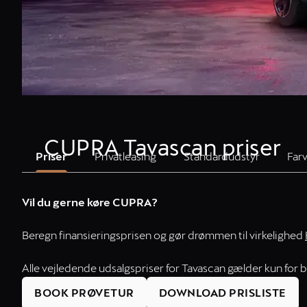
CUPRA Tavascan priser
Priser
Privatleasing
Standardudstyr
Far
Vil du gerne køre CUPRA?
Beregn finansieringsprisen og gør drømmen til virkelighed
Alle vejledende udsalgspriser for Tavascan gælder kun for bi
BOOK PRØVETUR
DOWNLOAD PRISLISTE