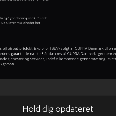
dning/Lynopladning ved CCS-stik.
. Se
Clever muligheder her
nsfejl på batterielektriske biler (BEV) solgt af CUPRA Danmark til 
rikantens garanti, de næste 3 år dækkes af CUPRA Danmark igennem 
ale tjenester og services, indefra kommende gennemtæring, ekstraudsty
k/garanti
Hold dig opdateret