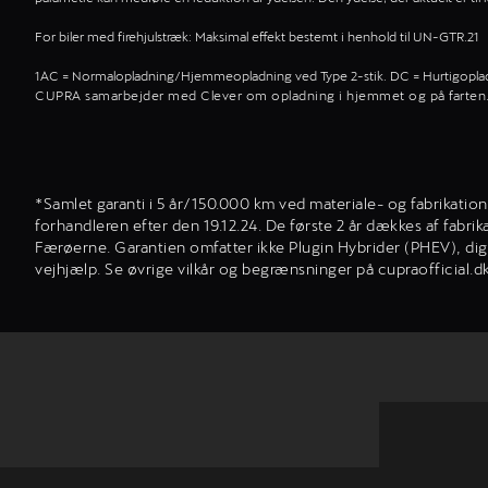
For biler med firehjulstræk: Maksimal effekt bestemt i henhold til UN-GTR.21
1AC = Normalopladning/Hjemmeopladning ved Type 2-stik. DC = Hurtigopla
CUPRA samarbejder med Clever om opladning i hjemmet og på farten
*Samlet garanti i 5 år/150.000 km ved materiale- og fabrikatio
forhandleren efter den 19.12.24. De første 2 år dækkes af fab
Færøerne. Garantien omfatter ikke Plugin Hybrider (PHEV), digit
vejhjælp. Se øvrige vilkår og begrænsninger på cupraofficial.d