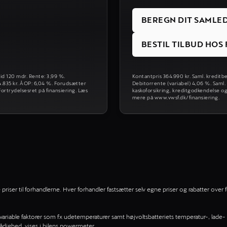
BEREGN DIT SAMLE
BESTIL TILBUD HO
tid 120 mdr. Rente: 3,99 %.
Kontantpris 364.990 kr. Saml. kreditbe
54.835 kr. ÅOP: 6,04 %. Forudsætter
Debitorrente (variabel) 4,06 %. Saml.
ortrydelsesret på finansiering. Læs
kaskoforsikring, kreditgodkendelse og
mere på www.vwsf.dk/finansiering.
iser til forhandlerne. Hver forhandler fastsætter selv egne priser og rabatter over f
f variable faktorer som fx udetemperaturer samt højvoltsbatteriets temperatur-, lade- 
rådighed, vises i bilens powermeter.