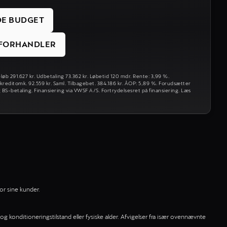
DE BUDGET
S FORHANDLER
løb 291.627 kr. Udbetaling 73.362 kr. Løbetid 120 mdr. Rente: 3,99 %.
 kreditomk. 92.559 kr. Saml. Tilbagebet. 384.186 kr. ÅOP: 5,89 %. Forudsætter
 BS-betaling. Finansiering via VWSF A/S. Fortrydelsesret på finansiering. Læs
or sine kunder.
og konditioneringstilstand eller fysiske alder. Afvigelser fra især ovennævnte