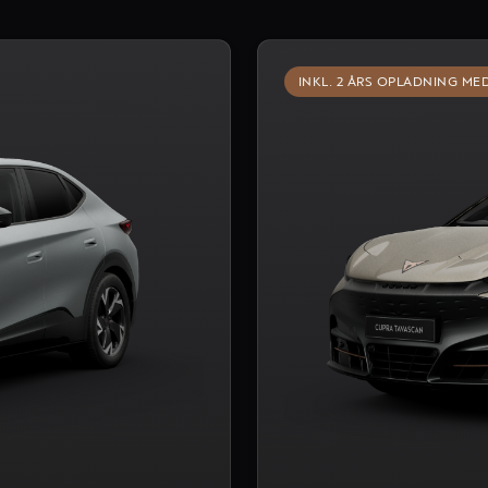
INKL. 2 ÅRS OPLADNING ME