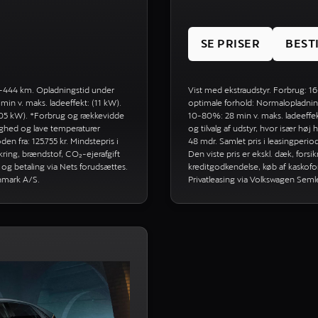
SE PRISER
BEST
8-444 km. Opladningstid under
Vist med ekstraudstyr. Forbrug:
in v. maks. ladeeffekt: (11 kW).
optimale forhold: Normalopladning
105 kW). *Forbrug og rækkevidde
10-80%: 28 min v. maks. ladeeffekt
astighed og lave temperaturer
og tilvalg af udstyr, hvor især hø
n fra: 125.755 kr. Mindstepris i
48 mdr. Samlet pris i leasingperiod
ikring, brændstof, CO₂-ejerafgift
Den viste pris er ekskl. dæk, forsi
 og betaling via Nets forudsættes.
kreditgodkendelse, køb af kaskofor
anmark A/S.
Privatleasing via Volkswagen Sem