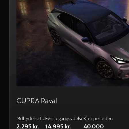
CUPRA Raval
Mdl. ydelse fra
Førstegangsydelse
Km i perioden
2.295 kr.
14.995 kr.
40.000