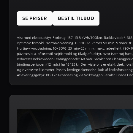
SE PRISER
BESTIL TILBUD
Vist med ekstraudstyr. Forbrug: 13,7-15,8 kWh/100km. Rækkevidde*: 31
optimale forhold: Normalopladning, 0-100%: 3 timer 50 min-5 timer 30 m
Hurtig-/lynopladning, 10-80%: 23 min-25 min v. maks. ladeeffekt: (90-
påvirkes bl.a. af kørestil, vejrforhold og tilvalg af udstyr, hvor især høj h
reducerer rækkevidden Leasingperiode: 48 mdr. Samlet pris i leasingperiode
bindingsperioden (12 mdr.) fra 43.135 kr. Den viste pris er ekskl. dæk, fors
og overkørte kilometer. Positiv kreditgodkendelse, køb af kaskoforsikring
Afleveringsgebyr: 600 kr. Privatleasing via Volkswagen Semler Finans D