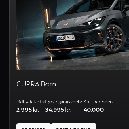
CUPRA Born
Mdl. ydelse fra
Førstegangsydelse
Km i perioden
2.995 kr.
34.995 kr.
40.000