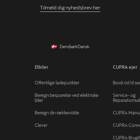
Tilmeld dig nyhedsbrev her
Denmark
Dansk
Elbiler
CUPRA ejer
Offentlige ladepunkter
Book tid til se
Beregn besparelse ved elektriske
Service- og
biler
Reparations
Beregn din rækkevidde
CUPRA Manu
Clever
CUPRA Conn
CUPRA Brugtb