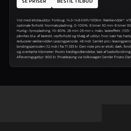
SE PRISER
BESTIL TILBUD
Vist med ekstraudstyr. Forbrug: 14,3-14,6 kWh/100km. Rækkevidde*: 47
optimale forhold: Normalopladning, 0-100%: 6 timer 30 min-8 timer 30 m
Hurtig-/lynopladning, 10-80%: 26 min-29 min v. maks. ladeeffekt: (105
påvirkes bl.a. af kørestil, vejrforhold og tilvalg af udstyr, hvor især høj h
reducerer rækkevidden Leasingperiode: 48 mdr. Samlet pris i leasingperiode
bindingsperioden (12 mdr.) fra 71.535 kr. Den viste pris er ekskl. dæk, fors
og overkørte kilometer. Positiv kreditgodkendelse, køb af kaskoforsikring
Afleveringsgebyr: 600 kr. Privatleasing via Volkswagen Semler Finans D