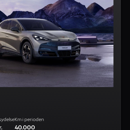
n
sydelse
Km i perioden
.
40.000