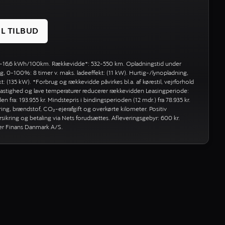
IL TILBUD
 16-16,6 kWh/100km. Rækkevidde*: 532-550 km. Opladningstid under
, 0-100%: 8 timer v. maks. ladeeffekt: (11 kW). Hurtig-/lynopladning,
: (135 kW). *Forbrug og rækkevidde påvirkes bl.a. af kørestil, vejrforhold
j hastighed og lave temperaturer reducerer rækkevidden Leasingperiode:
en fra: 193.955 kr. Mindstepris i bindingsperioden (12 mdr.) fra 78.935 kr.
kring, brændstof, CO₂-ejerafgift og overkørte kilometer. Positiv
sikring og betaling via Nets forudsættes. Afleveringsgebyr: 600 kr.
ler Finans Danmark A/S.