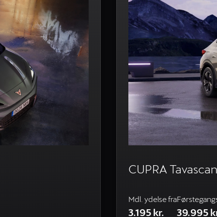
CUPRA Tavasca
Mdl. ydelse fra
Førstegang
3.195 kr.
39.995 kr