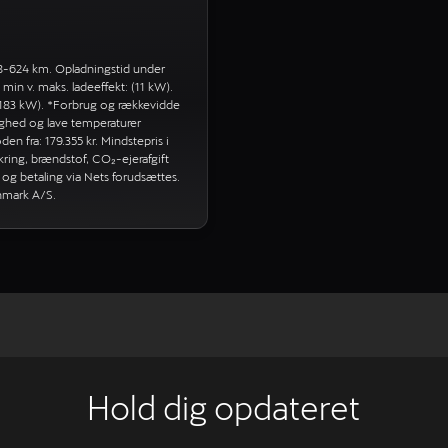
8-624 km. Opladningstid under
in v. maks. ladeeffekt: (11 kW).
-183 kW). *Forbrug og rækkevidde
astighed og lave temperaturer
n fra: 179.355 kr. Mindstepris i
ikring, brændstof, CO₂-ejerafgift
 og betaling via Nets forudsættes.
anmark A/S.
Hold dig opdateret