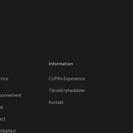
Information
rvice
CUPRA Experience
Tilmeld nyhedsbrev
abonnement
Kontakt
al
ect
ilsattest