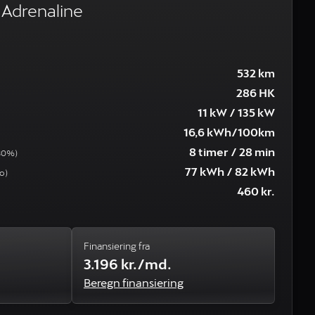
Adrenaline
532 km
286 HK
11 kW / 135 kW
16,6 kWh/100km
8 timer / 28 min
80%)
77 kWh / 82 kWh
o)
460 kr.
Finansiering fra
3.196 kr./md.
Beregn finansiering