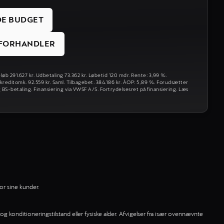
DE BUDGET
S FORHANDLER
løb 291.627 kr. Udbetaling 73.362 kr. Løbetid 120 mdr. Rente: 3,99 %.
 kreditomk. 92.559 kr. Saml. Tilbagebet. 384.186 kr. ÅOP: 5,89 %. Forudsætter
 BS-betaling. Finansiering via VWSF A/S. Fortrydelsesret på finansiering. Læs
or sine kunder.
og konditioneringstilstand eller fysiske alder. Afvigelser fra især ovennævnte