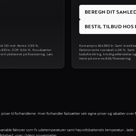
BEREGN DIT SAMLE
BESTIL TILBUD HO
tid 120 mdr. Rente: 3,99 %.
Kontantpris 364.990 kr. Saml. kreditbe
54.835 kr. ÅOP: 6,04 %. Forudsætter
Debitorrente (variabel) 4,06 %. Saml.
ortrydelsesret på finansiering. Læs
kaskoforsikring, kreditgodkendelse og
mere på www.vwsf.dk/finansiering.
iser til forhandlerne. Hver forhandler fastsætter selv egne priser og rabatter over f
f variable faktorer som fx udetemperaturer samt højvoltsbatteriets temperatur-, lade- 
rådighed, vises i bilens powermeter.