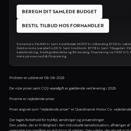
BEREGN DIT SAMLEDE BUDGET
BESTIL TILBUD HOS FORHANDLER
Kontantpris 334.990 kr. Saml. kreditbeløb 267.657 kr. Udbetaling 67.332 kr. Løbe
Debitorrente (variabel) 4,06 %. Saml. kreditomk. 87.178 kr. Saml. Tilbagebet. 3
kaskoforsikring, kreditgodkendelse og BS-betaling. Finansiering via VWSF A/S. F
mere på www.vwsf.dk/finansiering.
Prislisten er udskrevet 08-08-2026
De viste priser samt CO2-ejerafgift er gældende ved levering i 2026
Priserne er vejledende priser.
Priser angivet som ”Vejledende priser” er Skandinavisk Motor Co. vejledende pr
Der tages forbehold for trykfejl, ændringer og prisændringer.
Den ydelse, der er til rådighed i den individuelle kørselssituation, afhænger a
parametre kan medføre en reduktion af ydelsen. Den ydelse, der aktuelt er til 