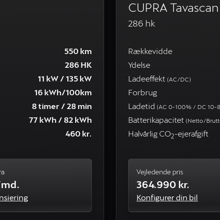
CUPRA Tavascan 
286 hk
550 km
Rækkevidde
286 HK
Ydelse
11 kW / 135 kW
Ladeeffekt
(AC/DC)
16 kWh/100km
Forbrug
8 timer / 28 min
Ladetid
(AC 0-100% / DC 10-
77 kWh / 82 kWh
Batterikapacitet
(Netto/Brutt
460 kr.
Halvårlig CO
-ejerafgift
2
ra
Vejledende pris
./md.
364.990 kr.
nsiering
Konfigurer din bil