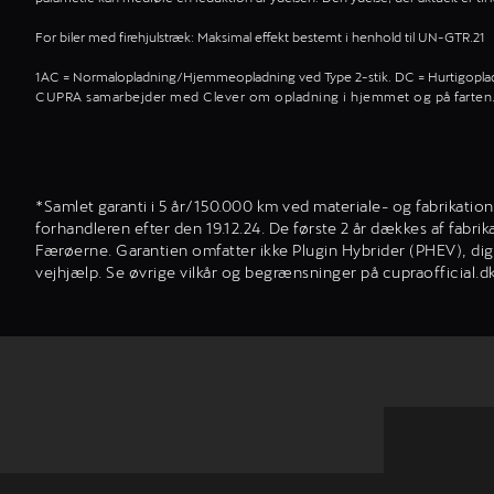
For biler med firehjulstræk: Maksimal effekt bestemt i henhold til UN-GTR.21
1AC = Normalopladning/Hjemmeopladning ved Type 2-stik. DC = Hurtigopla
CUPRA samarbejder med Clever om opladning i hjemmet og på farten
*Samlet garanti i 5 år/150.000 km ved materiale- og fabrikatio
forhandleren efter den 19.12.24. De første 2 år dækkes af fab
Færøerne. Garantien omfatter ikke Plugin Hybrider (PHEV), digit
vejhjælp. Se øvrige vilkår og begrænsninger på cupraofficial.d