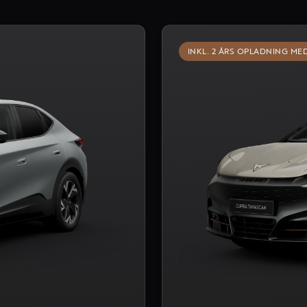
INKL. 2 ÅRS OPLADNING ME