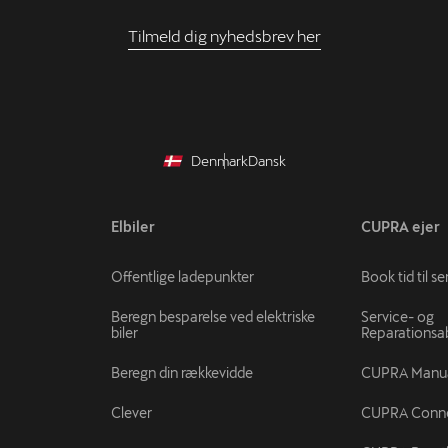
Tilmeld dig nyhedsbrev her
Denmark
Dansk
Elbiler
CUPRA ejer
Offentlige ladepunkter
Book tid til se
Beregn besparelse ved elektriske
Service- og
biler
Reparations
Beregn din rækkevidde
CUPRA Manu
Clever
CUPRA Conn