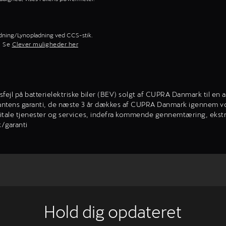
dning/Lynopladning ved CCS-stik.
. Se
Clever muligheder her
nsfejl på batterielektriske biler (BEV) solgt af CUPRA Danmark til 
rikantens garanti, de næste 3 år dækkes af CUPRA Danmark igennem 
ale tjenester og services, indefra kommende gennemtæring, ekstraudsty
k/garanti
Hold dig opdateret