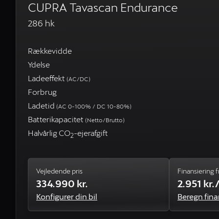
CUPRA Tavascan Endurance
286 hk
Rækkevidde
Ydelse
Ladeeffekt
(AC/DC)
Forbrug
Ladetid
(AC 0-100% / DC 10-80%)
Batterikapacitet
(Netto/Brutto)
Halvårlig CO
-ejerafgift
2
Vejledende pris
Finansiering f
334.990 kr.
2.951 kr
Konfigurer din bil
Beregn fina