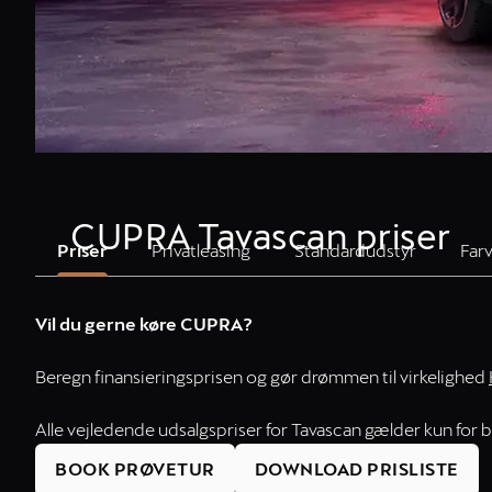
CUPRA Tavascan priser
Priser
Privatleasing
Standardudstyr
Far
Vil du gerne køre CUPRA?
Beregn finansieringsprisen og gør drømmen til virkelighed
Alle vejledende udsalgspriser for Tavascan gælder kun for bi
BOOK PRØVETUR
DOWNLOAD PRISLISTE