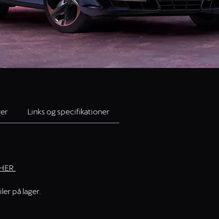
ver
Links og specifikationer
HER.
ler på lager.