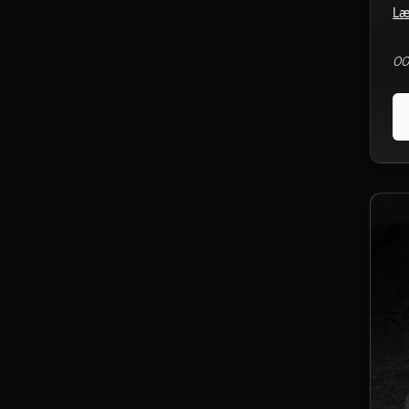
Læ
00