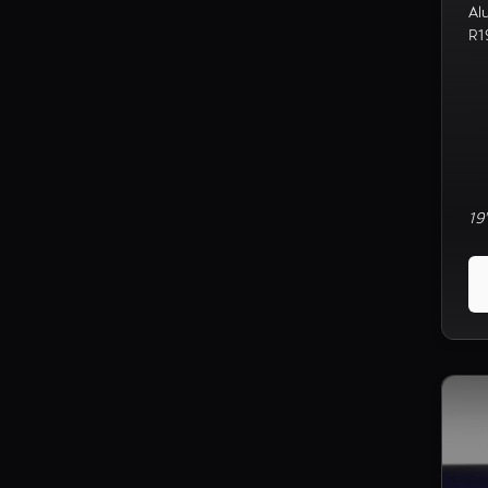
Al
R1
19