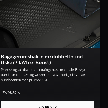
Bagagerumsbakke m/dobbeltbund
(Ikke77 kWh e-Boost)
Praktisk og vaskbar bakke i kraftigt plast-materiale. Beskyt
bunden mod snavs og væsker. Kun anvendelig til øverste
bundposition med pr. kode 3GD
1EA061201A
VIS PRISER