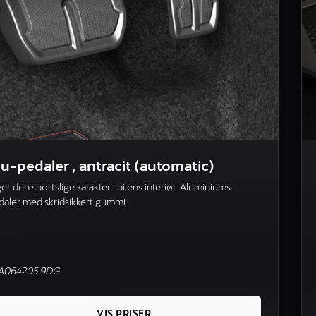
lu-pedaler , antracit (automatic)
er den sportslige karakter i bilens interiør. Aluminiums-
daler med skridsikkert gummi.
A064205 9DG
VIS PRISER