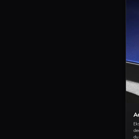
A
Ek
de
du