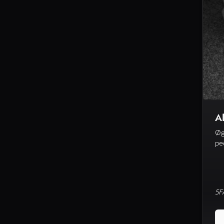
A
Øg
pe
5F