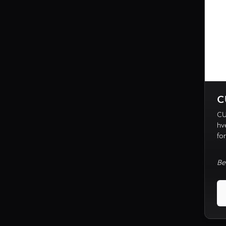
C
CU
hve
fo
Be