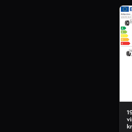
1
v
k