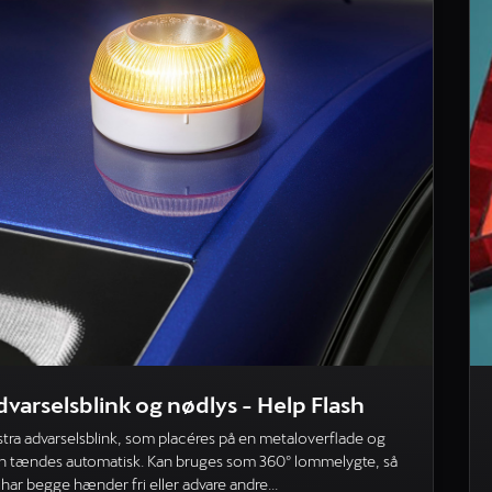
dvarselsblink og nødlys - Help Flash
stra advarselsblink, som placéres på en metaloverflade og
n tændes automatisk. Kan bruges som 360º lommelygte, så
 har begge hænder fri eller advare andre...