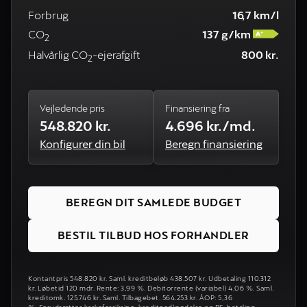
Forbrug
16,7 km/l
CO
137 g/km
2
Halvårlig CO
-ejerafgift
800 kr.
2
Vejledende pris
Finansiering fra
548.820 kr.
4.696 kr./md.
Konfigurer din bil
Beregn finansiering
BEREGN DIT SAMLEDE BUDGET
BESTIL TILBUD HOS FORHANDLER
Kontantpris 548.820 kr. Saml. kreditbeløb 438.507 kr. Udbetaling 110.312
kr. Løbetid 120 mdr. Rente: 3,99 %. Debitorrente (variabel) 4,06 %. Saml.
kreditomk. 125.746 kr. Saml. Tilbagebet. 564.253 kr. ÅOP: 5,36