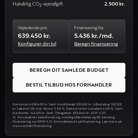
Halvårlig CO
-ejerafgift
2.500 kr.
2
Vejledende pris
Finansiering fra
639.450 kr.
5.436 kr./md.
Konfigurer din bil
Beregn finansiering
BEREGN DIT SAMLEDE BUDGET
BESTIL TILBUD HOS FORHANDLER
Kontantpris 639.450 kr. Saml. kreditbeløb 510.920 kr. Udbetaling 128.529
kr. Løbetid 120 mdr. Rente: 3,99 %. Debitorrente (variabel) 4,06 %. Saml.
kreditomk. 142.120 kr. Saml. Tilbagebet. 653.040 kr. ÅOP: 5,20
%. Forudsætter kaskoforsikring, kreditgodkendelse og BS-betaling.
Finansiering via VWSF A/S. Fortrydelsesret på finansiering. Læs mere på
www.vwsf.dk/finansiering.