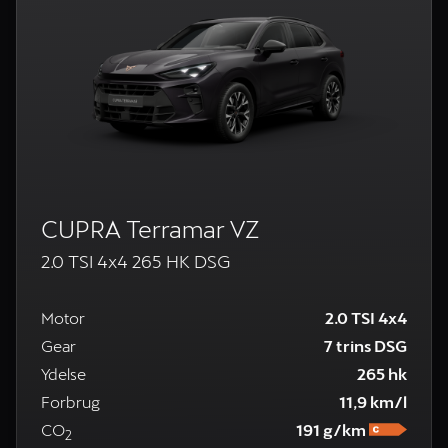
CUPRA Terramar VZ
2.0 TSI 4x4 265 HK DSG
Motor
2.0 TSI 4x4
Gear
7 trins DSG
Ydelse
265 hk
Forbrug
11,9 km/l
CO
191 g/km
2