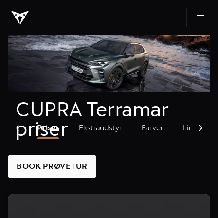
CUPRA Terramar 
priser
Priser
Ekstraudstyr
Farver
Links og s
BOOK PRØVETUR