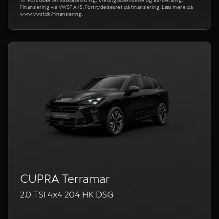
%. Forudsætter kaskoforsikring, kreditgodkendelse og BS-betaling.
Finansiering via VWSF A/S. Fortrydelsesret på finansiering. Læs mere på
www.vwsf.dk/finansiering.
CUPRA Terramar
2.0 TSI 4x4 204 HK DSG