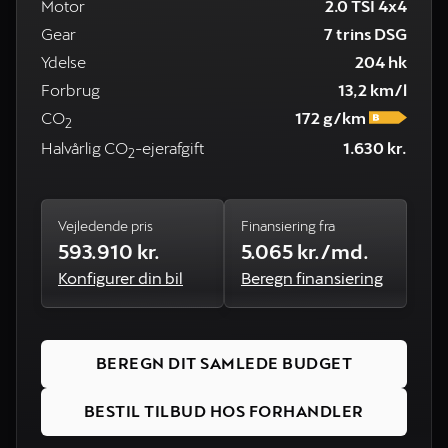
Motor
2.0 TSI 4x4
Gear
7 trins DSG
Ydelse
204 hk
Forbrug
13,2 km/l
CO
172 g/km
2
Halvårlig CO
-ejerafgift
1.630 kr.
2
Vejledende pris
Finansiering fra
593.910 kr.
5.065 kr./md.
Konfigurer din bil
Beregn finansiering
BEREGN DIT SAMLEDE BUDGET
BESTIL TILBUD HOS FORHANDLER