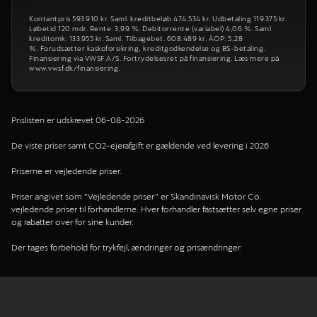
Kontantpris 593.910 kr. Saml. kreditbeløb 474.534 kr. Udbetaling 119.375 kr.
Løbetid 120 mdr. Rente: 3,99 %. Debitorrente (variabel) 4,06 %. Saml.
kreditomk. 133.955 kr. Saml. Tilbagebet. 608.489 kr. ÅOP: 5,28
%. Forudsætter kaskoforsikring, kreditgodkendelse og BS-betaling.
Finansiering via VWSF A/S. Fortrydelsesret på finansiering. Læs mere på
www.vwsf.dk/finansiering.
Prislisten er udskrevet 06-08-2026
De viste priser samt CO2-ejerafgift er gældende ved levering i 2026
Priserne er vejledende priser.
Priser angivet som ”Vejledende priser” er Skandinavisk Motor Co.
vejledende priser til forhandlerne. Hver forhandler fastsætter selv egne priser
og rabatter over for sine kunder.
Der tages forbehold for trykfejl, ændringer og prisændringer.