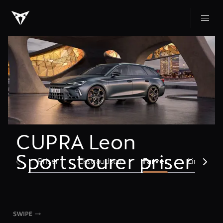
CUPRA Leon 
Sportstourer priser
Priser
Ekstraudstyr
Farver
Links og s