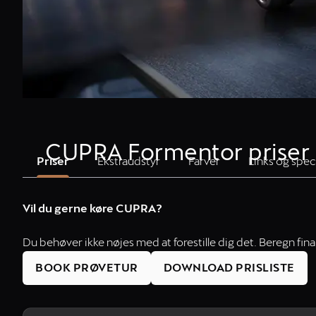
CUPRA Formentor priser
Priser
Ekstraudstyr
Farver
Links og spec
Vil du gerne køre CUPRA?
Du behøver ikke nøjes med at forestille dig det. Beregn fi
BOOK PRØVETUR
DOWNLOAD PRISLISTE