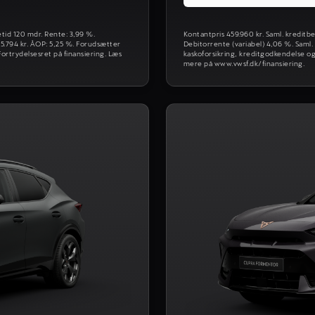
etid 120 mdr. Rente: 3,99 %.
Kontantpris 459.960 kr. Saml. kreditbe
625.794 kr. ÅOP: 5,25 %. Forudsætter
Debitorrente (variabel) 4,06 %. Saml.
ortrydelsesret på finansiering. Læs
kaskoforsikring, kreditgodkendelse og
mere på www.vwsf.dk/finansiering.