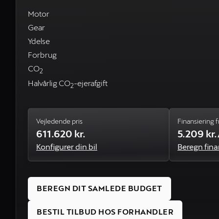
Motor
Gear
Ydelse
Forbrug
CO
2
Halvårlig CO
-ejerafgift
2
Vejledende pris
Finansiering f
611.620 kr.
5.209 kr
Konfigurer din bil
Beregn fina
BEREGN DIT SAMLEDE BUDGET
BESTIL TILBUD HOS FORHANDLER