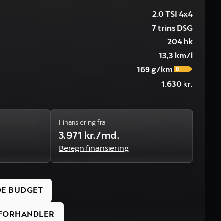
2.0 TSI 4x4
7 trins DSG
204 hk
13,3 km/l
169 g/km
1.630 kr.
Finansiering fra
3.971 kr./md.
Beregn finansiering
DE BUDGET
S FORHANDLER