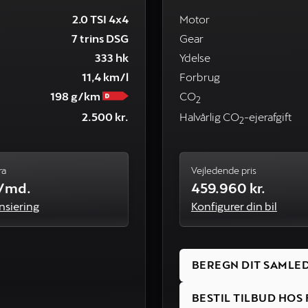
2.0 TSI 4x4
Motor
7 trins DSG
Gear
333 hk
Ydelse
11,4 km/l
Forbrug
198 g/km
CO
2
2.500 kr.
Halvårlig CO
-ejerafgift
2
ra
Vejledende pris
./md.
459.960 kr.
nsiering
Konfigurer din bil
BEREGN DIT SAMLE
BESTIL TILBUD HO