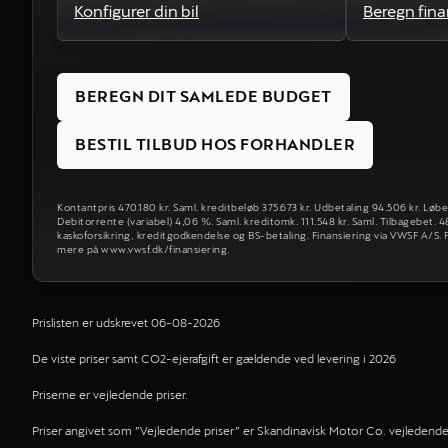
Konfigurer din bil
Beregn fina
BEREGN DIT SAMLEDE BUDGET
BESTIL TILBUD HOS FORHANDLER
Kontantpris 470.180 kr. Saml. kreditbeløb 375.673 kr. Udbetaling 94.506 kr. Løb
Debitorrente (variabel) 4,06 %. Saml. kreditomk. 111.548 kr. Saml. Tilbagebet. 
kaskoforsikring, kreditgodkendelse og BS-betaling. Finansiering via VWSF A/S. F
mere på www.vwsf.dk/finansiering.
Prislisten er udskrevet 06-08-2026
De viste priser samt CO2-ejerafgift er gældende ved levering i 2026
Priserne er vejledende priser.
Priser angivet som ”Vejledende priser” er Skandinavisk Motor Co. vejledende pr