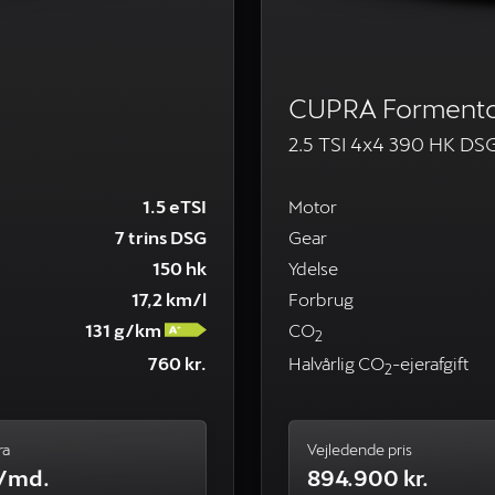
CUPRA Formento
2.5 TSI 4x4 390 HK DS
1.5 eTSI
Motor
7 trins DSG
Gear
150 hk
Ydelse
17,2 km/l
Forbrug
131 g/km
CO
2
760 kr.
Halvårlig CO
-ejerafgift
2
ra
Vejledende pris
./md.
894.900 kr.