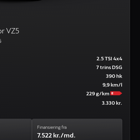
r VZ5
G
2.5 TSI 4x4
7 trins DSG
390 hk
9,9 km/l
229 g/km
3.330 kr.
Finansiering fra
7.522 kr./md.