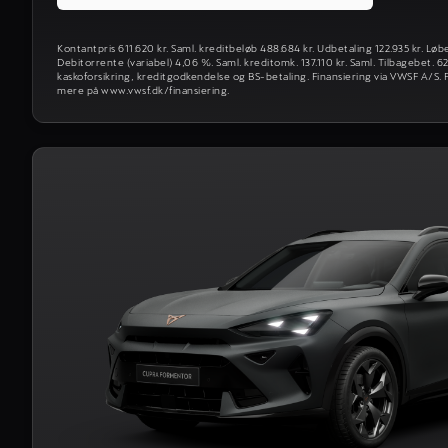
Kontantpris 611.620 kr. Saml. kreditbeløb 488.684 kr. Udbetaling 122.935 kr. Løb
Debitorrente (variabel) 4,06 %. Saml. kreditomk. 137.110 kr. Saml. Tilbagebet. 
kaskoforsikring, kreditgodkendelse og BS-betaling. Finansiering via VWSF A/S. F
mere på www.vwsf.dk/finansiering.