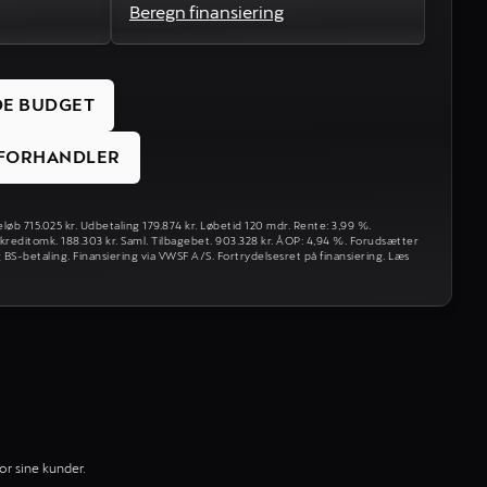
Beregn finansiering
DE BUDGET
S FORHANDLER
løb 715.025 kr. Udbetaling 179.874 kr. Løbetid 120 mdr. Rente: 3,99 %.
 kreditomk. 188.303 kr. Saml. Tilbagebet. 903.328 kr. ÅOP: 4,94 %. Forudsætter
 BS-betaling. Finansiering via VWSF A/S. Fortrydelsesret på finansiering. Læs
or sine kunder.