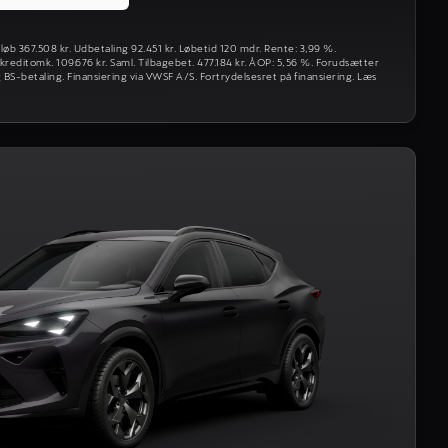
løb 367.508 kr. Udbetaling 92.451 kr. Løbetid 120 mdr. Rente: 3,99 %.
 kreditomk. 109.676 kr. Saml. Tilbagebet. 477.184 kr. ÅOP: 5,56 %. Forudsætter
 BS-betaling. Finansiering via VWSF A/S. Fortrydelsesret på finansiering. Læs