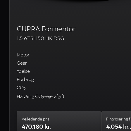
CUPRA Formentor
1.5 eTSI 150 HK DSG
Motor
Gear
Ydelse
Forbrug
CO
2
Halvårlig CO
-ejerafgift
2
Vejledende pris
Finansiering f
470.180 kr.
4.054 kr