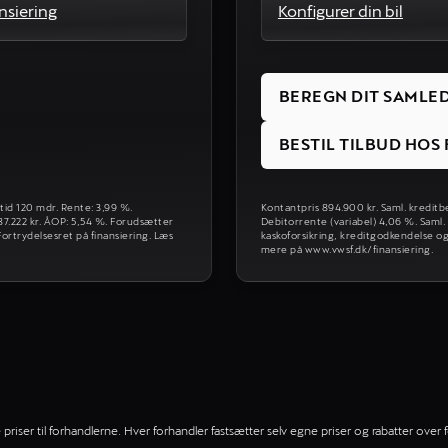
nsiering
Konfigurer din bil
BEREGN DIT SAMLE
BESTIL TILBUD HO
etid 120 mdr. Rente: 3,99 %.
Kontantpris 894.900 kr. Saml. kreditbe
487.222 kr. ÅOP: 5,54 %. Forudsætter
Debitorrente (variabel) 4,06 %. Saml.
ortrydelsesret på finansiering. Læs
kaskoforsikring, kreditgodkendelse og
mere på www.vwsf.dk/finansiering.
iser til forhandlerne. Hver forhandler fastsætter selv egne priser og rabatter over f