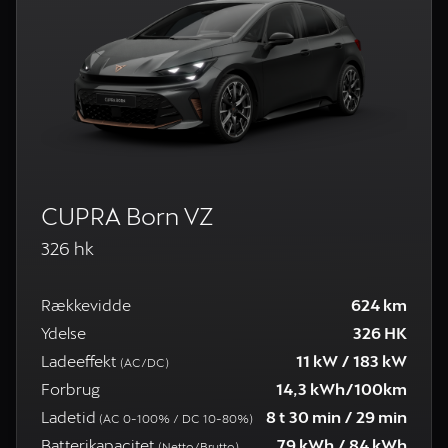
CUPRA Born VZ
326 hk
Rækkevidde
624 km
Ydelse
326 HK
Ladeeffekt
11 kW / 183 kW
(AC/DC)
Forbrug
14,3 kWh/100km
Ladetid
8 t 30 min / 29 min
(AC 0-100% / DC 10-80%)
Batterikapacitet
79 kWh / 84 kWh
(Netto/Brutto)