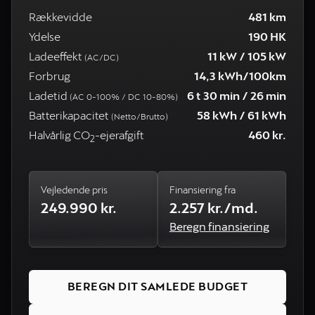
Rækkevidde
481 km
Ydelse
190 HK
Ladeeffekt
11 kW / 105 kW
(AC/DC)
Forbrug
14,3 kWh/100km
Ladetid
6 t 30 min / 26 min
(AC 0-100% / DC 10-80%)
Batterikapacitet
58 kWh / 61 kWh
(Netto/Brutto)
Halvårlig CO
-ejerafgift
460 kr.
2
Vejledende pris
Finansiering fra
249.990 kr.
2.257 kr./md.
Beregn finansiering
BEREGN DIT SAMLEDE BUDGET