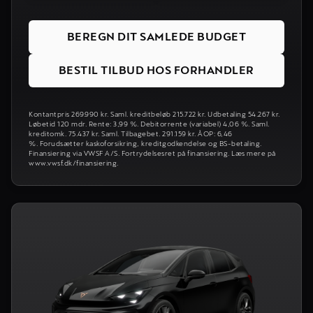
BEREGN DIT SAMLEDE BUDGET
BESTIL TILBUD HOS FORHANDLER
Kontantpris 269.990 kr. Saml. kreditbeløb 215.722 kr. Udbetaling 54.267 kr.
Løbetid 120 mdr. Rente: 3,99 %. Debitorrente (variabel) 4,06 %. Saml.
kreditomk. 75.437 kr. Saml. Tilbagebet. 291.159 kr. ÅOP: 6,46
%. Forudsætter kaskoforsikring, kreditgodkendelse og BS-betaling.
Finansiering via VWSF A/S. Fortrydelsesret på finansiering. Læs mere på
www.vwsf.dk/finansiering.