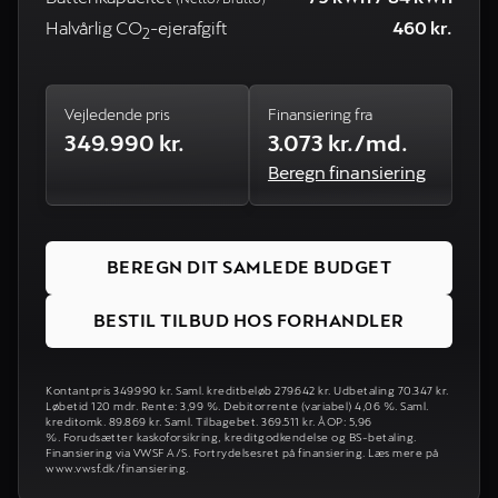
Halvårlig CO
-ejerafgift
460 kr.
2
Vejledende pris
Finansiering fra
349.990 kr.
3.073 kr./md.
Beregn finansiering
BEREGN DIT SAMLEDE BUDGET
BESTIL TILBUD HOS FORHANDLER
Kontantpris 349.990 kr. Saml. kreditbeløb 279.642 kr. Udbetaling 70.347 kr.
Løbetid 120 mdr. Rente: 3,99 %. Debitorrente (variabel) 4,06 %. Saml.
kreditomk. 89.869 kr. Saml. Tilbagebet. 369.511 kr. ÅOP: 5,96
%. Forudsætter kaskoforsikring, kreditgodkendelse og BS-betaling.
Finansiering via VWSF A/S. Fortrydelsesret på finansiering. Læs mere på
www.vwsf.dk/finansiering.