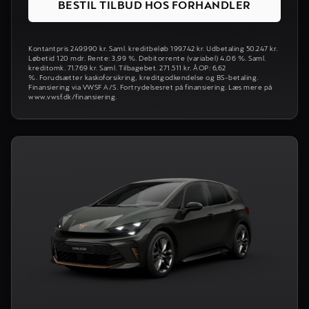
BESTIL TILBUD HOS FORHANDLER
Kontantpris 249.990 kr. Saml. kreditbeløb 199.742 kr. Udbetaling 50.247 kr.
Løbetid 120 mdr. Rente: 3,99 %. Debitorrente (variabel) 4,06 %. Saml.
kreditomk. 71.769 kr. Saml. Tilbagebet. 271.511 kr. ÅOP: 6,62
%. Forudsætter kaskoforsikring, kreditgodkendelse og BS-betaling.
Finansiering via VWSF A/S. Fortrydelsesret på finansiering. Læs mere på
www.vwsf.dk/finansiering.