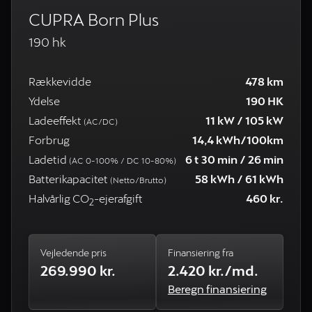
CUPRA Born Plus
190 hk
Rækkevidde
478 km
Ydelse
190 HK
Ladeeffekt
11 kW / 105 kW
(AC/DC)
Forbrug
14,4 kWh/100km
Ladetid
6 t 30 min / 26 min
(AC 0-100% / DC 10-80%)
Batterikapacitet
58 kWh / 61 kWh
(Netto/Brutto)
Halvårlig CO
-ejerafgift
460 kr.
2
Vejledende pris
Finansiering fra
269.990 kr.
2.420 kr./md.
Beregn finansiering