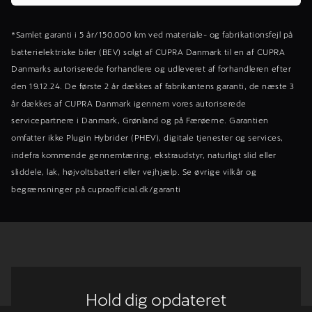
*Samlet garanti i 5 år/150.000 km ved materiale- og fabrikationsfejl på
batterielektriske biler (BEV) solgt af CUPRA Danmark til en af CUPRA
Danmarks autoriserede forhandlere og udleveret af forhandleren efter
den 19.12.24. De første 2 år dækkes af fabrikantens garanti, de næste 3
år dækkes af CUPRA Danmark igennem vores autoriserede
servicepartnere i Danmark, Grønland og på Færøerne. Garantien
omfatter ikke Plugin Hybrider (PHEV), digitale tjenester og services,
indefra kommende gennemtæring, ekstraudstyr, naturligt slid eller
sliddele, lak, højvoltsbatteri eller vejhjælp. Se øvrige vilkår og
begrænsninger på cupraofficial.dk/garanti
Hold dig opdateret