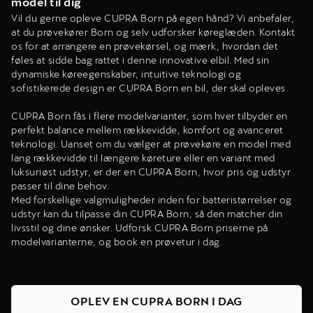
model til dig
Vil du gerne opleve CUPRA Born på egen hånd? Vi anbefaler,
at du prøvekører Born og selv udforsker køreglæden. Kontakt
os for at arrangere en prøvekørsel, og mærk, hvordan det
føles at sidde bag rattet i denne innovative elbil. Med sin
dynamiske køreegenskaber, intuitive teknologi og
sofistikerede design er CUPRA Born en bil, der skal opleves.
CUPRA Born fås i flere modelvarianter, som hver tilbyder en
perfekt balance mellem rækkevidde, komfort og avanceret
teknologi. Uanset om du vælger at prøvekøre en model med
lang rækkevidde til længere køreture eller en variant med
luksuriøst udstyr, er der en CUPRA Born, hvor pris og udstyr
passer til dine behov.
Med forskellige valgmuligheder inden for batteristørrelser og
udstyr kan du tilpasse din CUPRA Born, så den matcher din
livsstil og dine ønsker. Udforsk CUPRA Born priserne på
modelvarianterne, og book en prøvetur i dag.
OPLEV EN CUPRA BORN I DAG