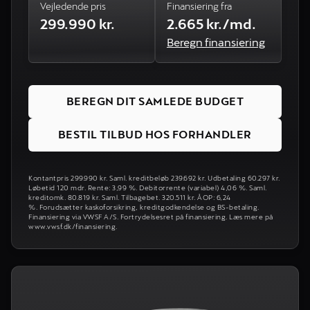
Vejledende pris
Finansiering fra
299.990 kr.
2.665 kr./md.
Beregn finansiering
BEREGN DIT SAMLEDE BUDGET
BESTIL TILBUD HOS FORHANDLER
Kontantpris 299.990 kr. Saml. kreditbeløb 239.692 kr. Udbetaling 60.297 kr.
Løbetid 120 mdr. Rente: 3,99 %. Debitorrente (variabel) 4,06 %. Saml.
kreditomk. 80.819 kr. Saml. Tilbagebet. 320.511 kr. ÅOP: 6,24
%. Forudsætter kaskoforsikring, kreditgodkendelse og BS-betaling.
Finansiering via VWSF A/S. Fortrydelsesret på finansiering. Læs mere på
www.vwsf.dk/finansiering.