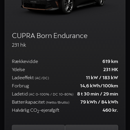
CUPRA Born Endurance
231 hk
Rækkevidde
619 km
Ydelse
231 HK
Ladeeffekt
11 kW / 183 kW
(AC/DC)
Forbrug
14,6 kWh/100km
Ladetid
8 t 30 min / 29 min
(AC 0-100% / DC 10-80%)
Batterikapacitet
79 kWh / 84 kWh
(Netto/Brutto)
Halvårlig CO
-ejerafgift
460 kr.
2