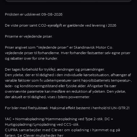
Prislisten er udskrevet 09-08-2026
De viste priser samt CO2-ejerafgift er gældende ved levering i 2026
Priserne er vejledende priser.
Priser angivet som ”Vejledende priser” er Skandinavisk Motor Co.
vejledende priser til forhandlerne. Hver forhandler fastsætter selv egne priser
og rabatter over for sine kunder.
Der tages forbehold for trykfejl, ændringer og prisændringer.
Den ydelse, der er til rådighed i den individuelle kørselssituation, afhænger af
variable faktorer som fx udetemperaturer samt højvoltsbatteriets temperatur-,
lade- og konditioneringstilstand eller fysiske alder. Afvigelser fra især
ovennævnte parametre kan medføre en reduktion af ydelsen. Den ydelse,
der aktuelt er til rådighed, vises i bilens powermeter.
For biler med firehjulstræk: Maksimal effekt bestemt i henhold til UN-GTR.21
1AC = Normalopladning/Hjemmeopladning ved Type 2-stik. DC =
Hurtigopladning/Lynopladning ved CCS-stik.
CUPRA samarbejder med Clever om opladning i hjemmet og på
farten. Se
Clever muligheder her