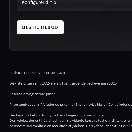
Konfigurer din bil
BESTIL TILBUD
Prislisten er udskrevet 06-08-2026
De viste priser samt CO2-ejerafgift er gældende ved levering i 2026
Priserne er vejledende priser.
Priser angivet som ”Vejledende priser” er Skandinavisk Motor Co. vejledende pr
Der tages forbehold for trykfejl, ændringer og prisændringer.
Den ydelse, der er til rådighed i den individuelle kørselssituation, afhænger a
parametre kan medføre en reduktion af ydelsen. Den ydelse, der aktuelt er til 