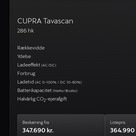
CUPRA Tavascan
286 hk
Rækkevidde
Ydelse
Ladeeffekt
(AC/DC)
Forbrug
Ladetid
(AC 0-100% / DC 10-80%)
Batterikapacitet
(Netto/Brutto)
Halvårlig CO
-ejerafgift
2
Beskatning fra
Listepris
347.690 kr.
364.990 