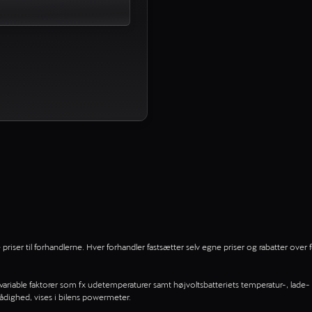
iser til forhandlerne. Hver forhandler fastsætter selv egne priser og rabatter over f
f variable faktorer som fx udetemperaturer samt højvoltsbatteriets temperatur-, lade- 
rådighed, vises i bilens powermeter.