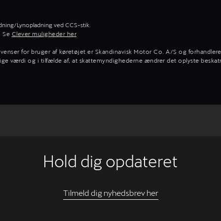
dning/Lynopladning ved CCS-stik.
. Se
Clever muligheder her
venser for bruger af køretøjet er Skandinavisk Motor Co. A/S og forhandl
ige værdi og i tilfælde af, at skattemyndighederne ændrer det oplyste beska
Hold dig opdateret
Tilmeld dig nyhedsbrev her