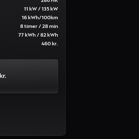
286 HK
11 kW / 135 kW
16 kWh/100km
8 timer / 28 min
77 kWh / 82 kWh
460 kr.
kr.