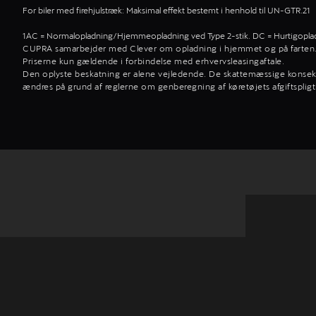
For biler med firehjulstræk: Maksimal effekt bestemt i henhold til UN-GTR.21
1AC = Normalopladning/Hjemmeopladning ved Type 2-stik. DC = Hurtigopla
CUPRA samarbejder med Clever om opladning i hjemmet og på farten
Priserne kun gældende i forbindelse med erhvervsleasingaftale.
Den oplyste beskatning er alene vejledende. De skattemæssige konsek
ændres på grund af reglerne om genberegning af køretøjets afgiftspligt