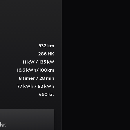
532 km
286 HK
11 kW / 135 kW
16,6 kWh/100km
8 timer / 28 min
77 kWh / 82 kWh
460 kr.
kr.